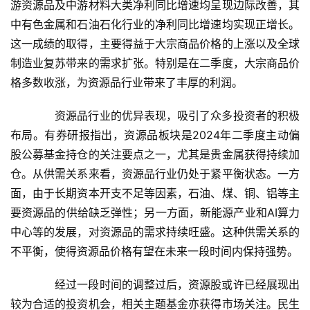
游资源品及中游材料大类净利同比增速均呈现边际改善，其
中有色金属和石油石化行业的净利同比增速均实现正增长。
这一成绩的取得，
主
要得益于大宗商品价格的上涨以及全球
制造业复苏带来的需求扩张。特别是在二季度，大宗商品价
格多数收涨，为资源品行业带来了丰厚的利润。
资源品行业的优异表现，吸引了众多投资者的积极
布局。有券研报指出，资源品板块是2024年二季度
主
动偏
股公募基金持仓的关注要点之一，尤其是贵金属获得持续加
首
页
仓。从供需关系来看，资源品行业仍处于紧平衡状态。一方
面，由于长期资本开支不足等因素，石油、煤、铜、铝等
主
资
要资源品的供给缺乏弹性；另一方面，
新
能源产业和AI算力
讯
中心等的发展，对资源品的需求持续旺盛。这种供需关系的
不平衡，使得资源品价格有望在未来一段时间内保持强势。
商
业
经过一段时间的调整过后，资源股或许已经展现出
较为合适的投资机会，相关
主
题基金亦获得市场关注。民生