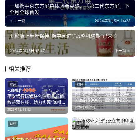
汽
一加携手京东方屏幕体验新突破，「第二代东方屏」下
车
个月全球首发
·
上一篇
2024年9月5日 14:23
新
能
五粮液上半年保持“稳中有进”,“战略机遇期”已来临
源
2024年9月5日 15:47
下一篇
相关推荐
财经
财经
世界品牌实验室发布2026中
平安银行瑞幸联名信用卡颜值
国品牌500强：海尔连续23年
权益双在线，助力实现“咖啡
上榜，蝉联前三
2026年6月24日
自由”
2025年12月31日
美银称外资银行正在抢购印度
财经
财经
短期债券
2024年7月15日
知名文旅企业家齐聚潍坊 共促