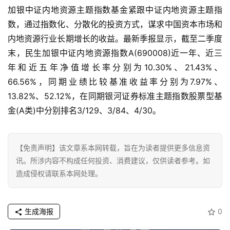
消
加银中证内地资源
主
题指数基金紧跟中证内地资源
主
题指
费
数，通过指数化、分散化的投资方式，谋求中国资本市场和
生
内地资源行业长期增长的收益。最
新
季报显示，截至二季度
活
末，民生加银中证内地资源指数A(690008)近一年、近三
年和近五年净值增长率分别为10.30%、21.43%、
科
66.56%，同期业绩比较基准收益率分别为7.97%、
技
13.82%、52.12%，在同期银河证券标准
主
题指数股票型基
登录
注册
金(A类)中分别排名3/129、3/84、4/30。
财
经
【免责声明】该文章系本网转载，旨在为读者提供更多信息资
教
讯。所涉内容不构成任何投资、消费建议，仅供读者参考。如
育
造成侵权请联系本网处理。
专
题
生成海报
0