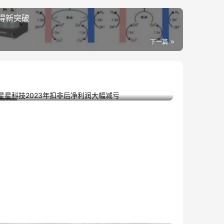
得新突破
下一篇
星星科技2023年扣非后净利润大幅减亏
2024年1月30日
财经