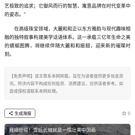
艺极致的追求；它御风而行的智慧，寓意品牌在时代变革中
经
的姿态。”
教
在高级珠宝领域，大麗和和正以东方雅韵与现代趣味相
育
融的独特叙事构建美学话语体系。这一承载三亿年生命之美
的蜻蜓图腾，将继续伴随大麗和和振翅，迎来新的璀璨时
专
刻。
题
汽
【免责声明】该文章系本网转载，旨在为读者提供更多信息资
车
讯。所涉内容不构成任何投资、消费建议，仅供读者参考。如
·
造成侵权请联系本网处理。
新
能
源
生成海报
0
巍峨险峻！雪后长城就是一幅壮美中国画