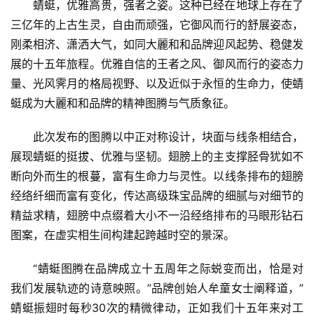
首
蜻蜓，优雅高贵，强者之姿。这种已经在地球上存在了
页
三亿年的上古生灵，自由而顽强，它御风而行的舒展姿态，
刚柔相济、潇洒大气，如同大麗和和品牌迎风起势、稳健发
资
展的十五年旅程。优雅自信的王者之风、御风而行的姿态力
讯
量、光风霁月的格局视野、以及近似于永恒的生命力，使蜻
蜓成为大麗和和品牌的精神图腾与气质象征。
商
业
此次发布的图腾以中正对称设计，块面与线条相结合，
展现蜻蜓的挺拔、优雅与坚韧。翅膀上的主支撑胫骨犹如不
消
断向外而生的根蔓，富有生命力与灵性。以线条排布的翅膀
费
经络纤细而富有变化，传达高级珠宝品牌的细腻与对细节的
生
精益求精，翅膀中点缀着大小不一沿经络排布的马眼形钻石
活
图案，在虚实相生间构建起跨越时空的景深。
科
“蜻蜓图腾在品牌成立十五周年之际蜕变而出，恰是对
技
我们发展轨迹的诗意映照。”品牌创始人牟童女士阐释道，”
登录
注册
蜻蜓振翅时每秒30次的精微律动，正如我们十五年来对工
财