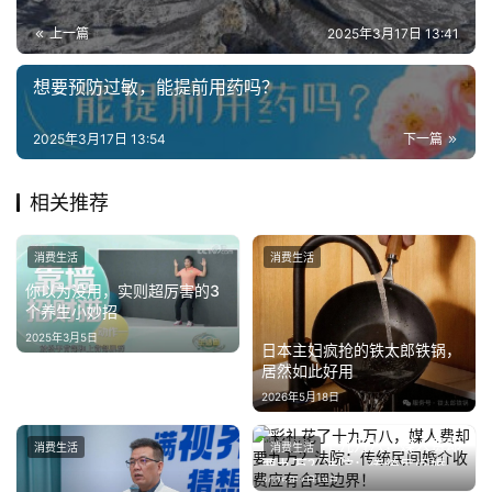
上一篇
2025年3月17日 13:41
想要预防过敏，能提前用药吗？
2025年3月17日 13:54
下一篇
相关推荐
消费生活
消费生活
你以为没用，实则超厉害的3
个养生小妙招
2025年3月5日
日本主妇疯抢的铁太郎铁锅，
居然如此好用
2026年5月18日
彩礼花了十九万八，媒人费却
消费生活
消费生活
要九万？法院：传统民间婚介
2025年7月18日
收费应有合理边界！