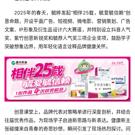
教
2025年的春天，毓婷发起“相伴25载，毓爱毓信赖”创
育
意命题，开设平面广告、短视频、微电影、营销策划、广告
文案、IP形象及衍生品设计六大赛道，并特别设立抖音人气
专
奖、紫竹创意新锐奖和毓荐人气奖三项企业奖项，鼓励学子
题
突破想象边界，用年轻化语言诠释品牌健康关怀。
汽
车
·
新
能
源
创意课堂上，品牌代表对策略单进行深度剖析，并结合
往届优秀作品，为现场学子启迪新思路与新表达。健康新主
张碰撞来自青春的奇思妙想，瞬间引发了现场热烈探讨。问