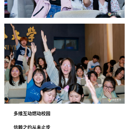
资
讯
商
业
消
费
生
活
科
技
登录
注册
多维互动燃动校园
财
经
信赖之约从未止步