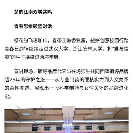
楚韵江南双城共鸣
青春思维破壁对话
樱花纷飞珞珈山，春茶正嫩香氤氲，毓婷创意校园行踏
着春日韵律继续走进武汉大学、浙江农林大学，将“爱与信
赖”的种子播撒进两座学府。
宣讲现场，毓婷品牌代表与在场师生共同回望毓婷品牌
超25年的守护之旅——从专业制药的硬核实力到人文关怀
的柔性渗透，展现出一段科学制药与女性关怀的品牌进化
史。