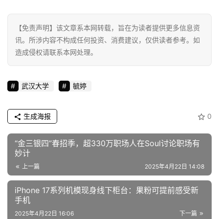
【免责声明】该文章系本网转载，旨在为读者提供更多信息资
讯。所涉内容不构成任何投资、消费建议，仅供读者参考。如
造成侵权请联系本网处理。
武汉大学
毓婷
生成海报
0
“金三银四”春招季，超330万职场人在Soul讨论职场有
妙计
上一篇
2025年4月22日 14:08
iPhone 17系列机模现身线下柜台：果粉可提前感受新
手机
2025年4月22日 16:06
下一篇