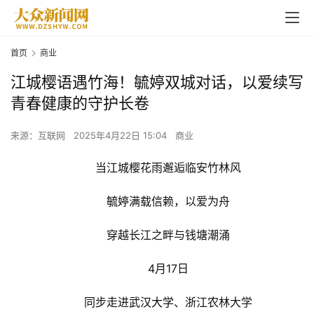
首页
商业
江城樱语遇竹海！毓婷双城对话，以爱续写
青春健康的守护长卷
来源：互联网
2025年4月22日 15:04
商业
当江城樱花雨邂逅临安竹林风
毓婷
满载信赖，以爱为舟
穿越长江之畔与钱塘潮涌
4月17日
同步走进
武汉大学
、浙江农林大学