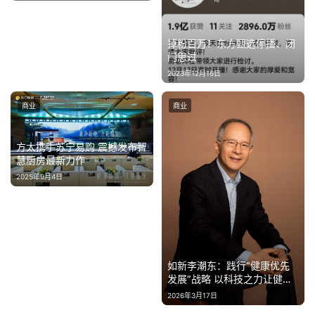
掉粉百万！东方甄选停播、闭
门思过
2023年12月16日
商业
商业
方太携手苏宁易购 震撼发布智
慧厨房最新力作
2025年9月4日
如新李潮东：践行“健康优先
发展”战略 以科技之力让健康
“看得见”
2026年3月17日