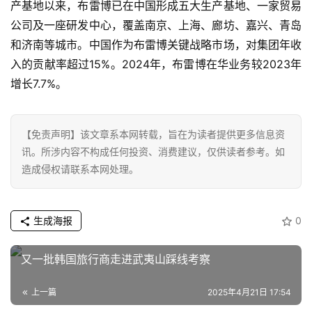
产基地以来，布雷博已在中国形成五大生产基地、一家贸易
科
公司及一座研发中心，覆盖南京、上海、廊坊、嘉兴、青岛
技
和济南等城市。中国作为布雷博关键战略市场，对集团年收
入的贡献率超过15%。2024年，布雷博在华业务较2023年
登录
注册
财
增长7.7%。
经
教
【免责声明】该文章系本网转载，旨在为读者提供更多信息资
育
讯。所涉内容不构成任何投资、消费建议，仅供读者参考。如
造成侵权请联系本网处理。
专
题
生成海报
0
汽
又一批韩国旅行商走进武夷山踩线考察
车
·
上一篇
2025年4月21日 17:54
新
能