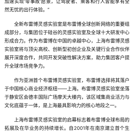
加速实现‘零事故’愿景，让驾驶者、乘客和行人皆能享有全
然无忧的出行体验。”
全新布雷博灵感实验室是布雷博全球创新网络的重要组
成部分，与集团位于硅谷的灵感实验室及全球十大研发中心
首
形成合力。作为布雷博在中国的卓越中心，上海布雷博灵感
页
实验室将与顶尖高校、创新型初创企业及关键行业合作伙伴
展开深度合作，共同开发突破性解决方案，助力集团客户提
资
升全球市场竞争力。
讯
作为亚洲首个布雷博灵感实验室，布雷博选择将其落户
商
于中国核心商业经济枢纽——上海。布雷博灵感实验室坐落
业
于静安区会德丰国际广场摩天大楼内，该区域集商业活力与
文化底蕴于一体，是上海最具影响力的核心地段之一。
消
费
上海布雷博灵感实验室的启幕标志着布雷博全球布局的
生
拓展及在华业务的持续增长。自2001年在南京建立首个生
活