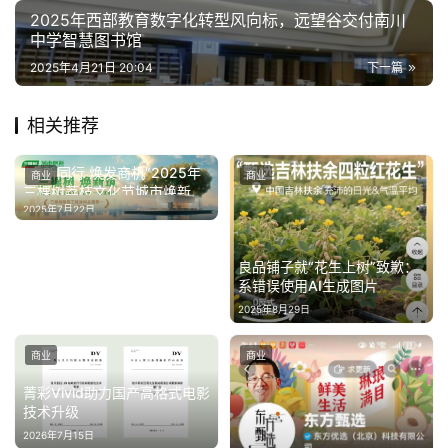
2025年西部教育数字化转型风向标，远望谷交付南川
源
中学智慧图书馆
2025年4月21日 20:04
下一篇
相关推荐
“向新同行 焕发商机”2025年
商业
商业
三棵树荔枝文化节城市焕新招
商峰会圆满落幕
2025年7月22日
良品铺子就“花生上树”致歉：
系错误使用AI生成图片
2025年8月29日
商业
商业
菁彩Vivid助力国产高格式电影
技术升级
2026年7月15日