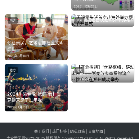
2025年12月22日
无锡鼋头渚首次赴海外举办樱
地方
地方
花节开幕式
2025年3月12日
创绘惠民，艺术赋能社区文明
建设
2023年8月10日
【产业援疆】“丝路枢纽，链
地方
地方
动未来” ——阿克苏市商贸物
2025年7月2日
流产业推介会在郑州成功举办
2024川渝春晚“抢鲜”看！吴
克群来遂宁过年啦
2024年1月31日
关于我们
|
热门标签
|
隐私政策
|
百度地图
|
大众新闻网2022-2025 版权所有 Copyright © dzshyw, All Rights Reserved