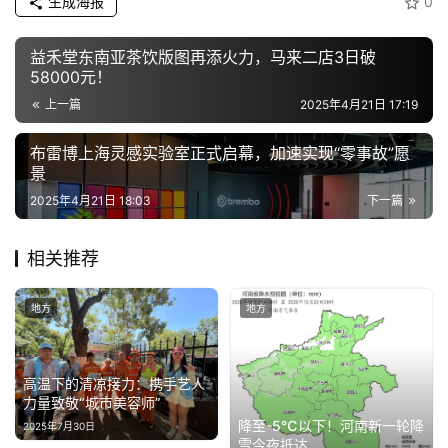
生成海报
0
技
登录
注册
益禾堂东南亚茶饮版图再添火力，马来二店3日破
财
58000元！
经
上一篇
2025年4月21日 17:19
布雷博上海灵感实验室正式启幕，加速实现“零事故”愿
教
景
育
2025年4月21日 18:03
下一篇
专
相关推荐
题
地方
地方
汽
车
·
高温下的清凉接力：携手艺人
新
力量致敬“城市美容师”
能
降至-5℃以下！河南新一轮降
2025年7月30日
源
雪今夜抵达