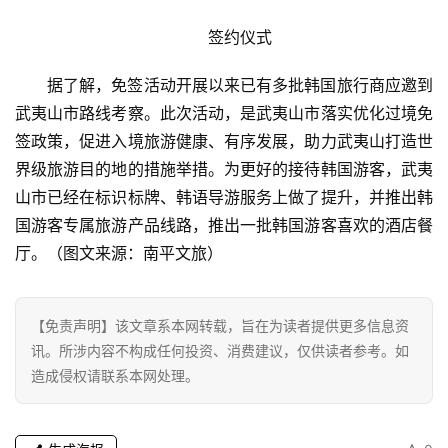
签约仪式
首
据了解，免签活动开展以来已有多批韩国旅行商应邀到
页
武夷山市路线考察。此次活动，是武夷山市落实优化过境免
签政策，促进入境旅游健康、有序发展，助力武夷山打造世
资
界级旅游目的地的措施举措。为更好的接待韩国游客，武夷
讯
山市已经在标识标牌、韩语导游服务上做了提升，并推出韩
国游客专属旅游产品线路，推出一批韩国游客喜欢的酒店餐
商
厅。（图文来源：南平文旅）
业
消
【免责声明】该文章系本网转载，旨在为读者提供更多信息资
费
讯。所涉内容不构成任何投资、消费建议，仅供读者参考。如
生
造成侵权请联系本网处理。
活
科