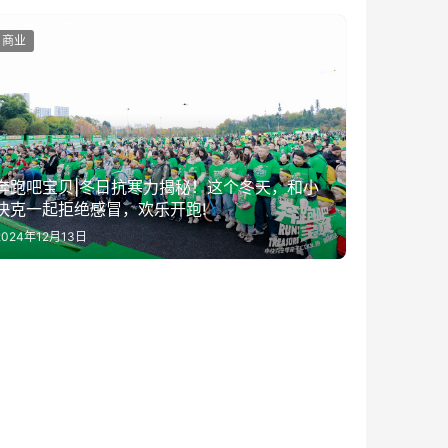
商业
奔跑吧宝贝|冬日抗寒力揭秘！这个冬天，和小
快克一起拒绝感冒，欢乐开跑!
2024年12月13日