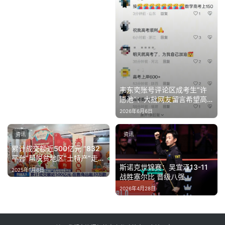
韦东奕账号评论区成考生“许
愿池”：大批网友留言希望高
考顺利
2026年6月6日
资讯
资讯
累计成交额近500亿元 “832
平台”帮脱贫地区“土特产”走进
斯诺克世锦赛：吴宜泽13-11
千家万户
2025年1月8日
战胜塞尔比 晋级八强
2026年4月28日