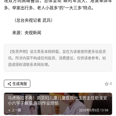
境双方向高峰叠加，总体呈现“瞬时车流大、港澳单牌车
多、举家出行多、老人小孩多”的“一大三多”特点。
商
业
（总台央视记者 武兵）
消
来源：央视新闻
费
生
活
【免责声明】该文章系本网转载，旨在为读者提供更多信息资
讯。所涉内容不构成任何投资、消费建议，仅供读者参考。如
科
造成侵权请联系本网处理。
技
登录
注册
财
生成海报
0
经
马虎拖拉不再！南京妇儿康儿童医院杜玉芳主任助淮安
教
小六学子蜕变,告别作业烦恼
育
上一篇
2025年5月5日 13:58