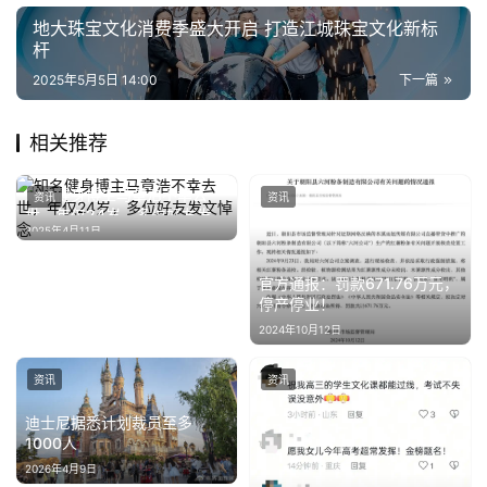
专
地大珠宝文化消费季盛大开启 打造江城珠宝文化新标
杆
题
2025年5月5日 14:00
下一篇
汽
车
相关推荐
·
新
知名健身博主马章浩不幸去
资讯
资讯
世，年仅24岁，多位好友发文
能
2025年4月11日
悼念
源
官方通报：罚款671.76万元，
停产停业！
2024年10月12日
资讯
资讯
迪士尼据悉计划裁员至多
1000人
2026年4月9日