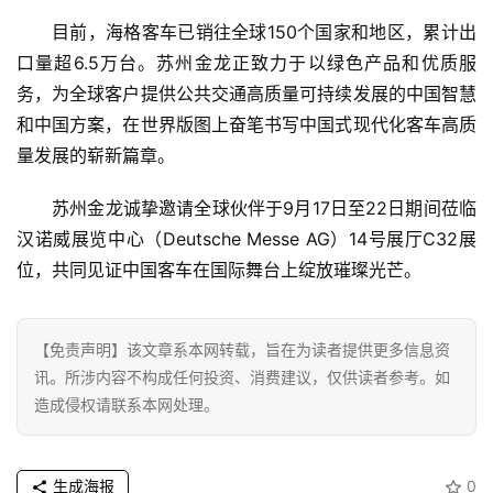
目前，海格客车已销往全球150个国家和地区，累计出
商
口量超6.5万台。苏州金龙正致力于以绿色产品和优质服
业
务，为全球客户提供公共交通高质量可持续发展的中国智慧
和中国方案，在世界版图上奋笔书写中国式现代化客车高质
消
量发展的崭新篇章。
费
生
苏州金龙诚挚邀请全球伙伴于9月17日至22日期间莅临
活
汉诺威展览中心（Deutsche Messe AG）14号展厅C32展
位，共同见证中国客车在国际舞台上绽放璀璨光芒。
科
技
登录
注册
【免责声明】该文章系本网转载，旨在为读者提供更多信息资
财
讯。所涉内容不构成任何投资、消费建议，仅供读者参考。如
经
造成侵权请联系本网处理。
教
育
生成海报
0