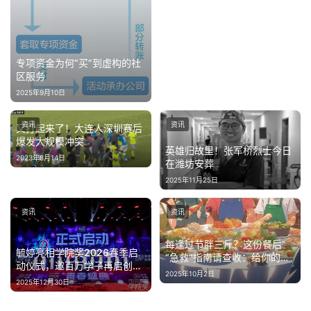
专项资金为何“买”到虚构的社
区服务
2025年9月10日
资讯
资讯
又打起来了！大连人深圳赛后
爆发大规模冲突
英雄归故里！张军桥烈士今日
2023年8月14日
在潍坊安葬
2025年11月25日
资讯
资讯
每逢过节胖三斤？这份餐后
毓婷亮相学院奖2026春季启
“急救”指南请查收：给你的肠
动仪式，邀百万学子再启创意
胃放个假！
2025年10月2日
新篇
2025年12月30日