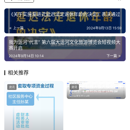
专
《关于实施渐进式延迟法定退休年龄的决定》表决通过
题
上一篇
2024年9月13日 15:59
汽
车
我为运河“代言” 第六届大运河文化旅游博览会短视频大
赛开启
·
新
2024年9月14日 10:14
下一篇
能
源
相关推荐
​传统外呼机器人被大模型外呼
资讯
资讯
替代？大模型外呼实战数据曝
2026年5月13日
光