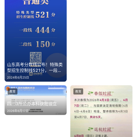
汽
车
·
新
能
源
山东高考分数线公布！特殊类
型招生控制线521分，一段线
444分，二段线150分！
2024年6月25日
教育
教育
四川3所公办本科获批设立
2026年6月17日