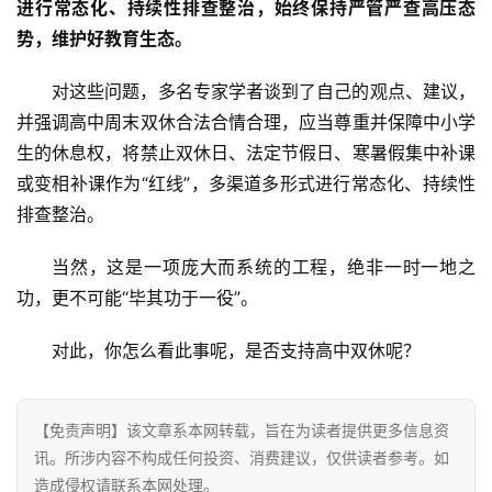
进行常态化、持续性排查整治，始终保持严管严查高压态
势，维护好教育生态。
对这些问题，多名专家学者谈到了自己的观点、建议，
并强调高中周末双休合法合情合理，应当尊重并保障中小学
生的休息权，将禁止双休日、法定节假日、寒暑假集中补课
或变相补课作为“红线”，多渠道多形式进行常态化、持续性
排查整治。
首
当然，这是一项庞大而系统的工程，绝非一时一地之
页
功，更不可能“毕其功于一役”。
资
对此，你怎么看此事呢，是否支持高中双休呢？
讯
【免责声明】该文章系本网转载，旨在为读者提供更多信息资
商
讯。所涉内容不构成任何投资、消费建议，仅供读者参考。如
业
造成侵权请联系本网处理。