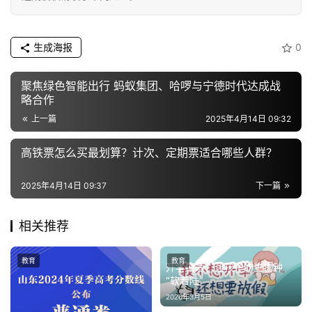
消
费
生成海报
0
生
活
聚焦绿色智能出行 蚂蚁集团、哈啰与宁德时代达成战
略合作
科
上一篇
2025年4月14日 09:32
技
登录
注册
高铁票怎么买最划算？计次、定期票适合哪些人群？
财
经
2025年4月14日 09:37
下一篇
教
相关推荐
育
教育
教育
开学调适：让孩子的生物钟
专
“软着陆”
题
2026年3月5日