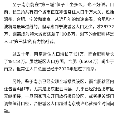
至于南京能在“第三城”位子上坐多久，也不好说。目
前，长三角共有四个城市正在冲击常住人口千万大关，包括
温州、合肥、宁波和南京。从近几年的增速来看，合肥和宁
波将是最早过线的。但考虑到宁波城区人口太少，才367.72
万，距离成为特大城市还差了100多万，剩下的合肥则将是
人口“第三城”的有力挑战者。
过去十年，南京常住人口增长了131万，而合肥则增长
了191.44万。虽然城区人口方面，合肥
（650.4万）
尚少于
南京，但常住人口总量已经于2020年超过了南京。
另外，鉴于南京已经实现全域撤县设区，而合肥辖区内
还包含4县1市，尤其是肥东肥西两县，几乎已经跟合肥市区
无缝衔接，一旦国家再次开闸放行撤县设区，或者相关部门
调整统计口径，合肥城区人口超过南京或许也就是个时间问
题。