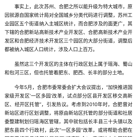
事实上，此次苏州、合肥之所以能升级为特大城市，原
因就源自国家统计局对全国城乡分类代码进行调整，苏州工
业园区五个街道纳入主城区统计，而合肥涉及的面更广，其
下辖的合肥新站高新技术产业开发区、合肥高新技术产业开
发区和合肥经济技术开发区三个园区的大部分街道，调整后
都被纳入城区人口统计，涉及人口上百万。
虽然这三个开发区的主体在行政区划上属于瑶海、蜀山
和包河三区，但也托管着肥东、肥西、长丰的部分土地。
今年5月，合肥市委常委会扩大会议提出，“加快推进国
家级开发区‘一区多园’改革，试点部分区县开发区移交高新
区、经开区托管”，引发热议。考虑到2010年时，合肥曾对
新站区进行区划调整，将原由新站区托管的部分街道和社居
委整建制划归瑶海区管辖，其中就包括长丰县三十头镇以及
肥东县四个行政村，此次“一区多园”改革，或将帮助合肥在