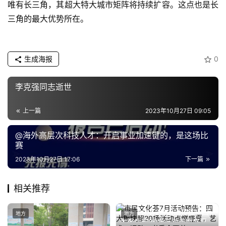
唯有长三角，其超大特大城市矩阵将持续扩容。这点也是长
三角的最大优势所在。
生成海报
0
李克强同志逝世
上一篇
2023年10月27日 09:05
@海外高层次科技人才：开启事业加速键的，是这场比
赛
2023年10月27日 17:06
下一篇
相关推荐
市民文化荟7月活动预告：四
地方
地方
大板块超20场活动点燃盛夏，