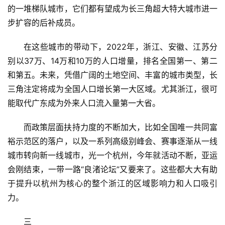
资
的一堆梯队城市，它们都有望成为长三角超大特大城市进一
讯
步扩容的后补成员。
商
在这些城市的带动下，2022年，浙江、安徽、江苏分
业
别以37万、14万和10万的人口增量，排名全国第一、第二
和第五。未来，凭借广阔的土地空间、丰富的城市类型，长
消
三角注定将成为全国人口增长第一大区域。尤其浙江，很可
费
能取代广东成为外来人口流入量第一大省。
生
活
而政策层面扶持力度的不断加大，比如全国唯一共同富
裕示范区的落户，以及一系列高级别峰会、赛事逐渐从一线
科
城市转向新一线城市，光一个杭州，今年就活动不断，亚运
技
会刚结束，一带一路“良渚论坛”又要来了。这些都大大有助
登录
注册
财
于提升以杭州为核心的整个浙江的区域影响力和人口吸引
经
力。
三
教