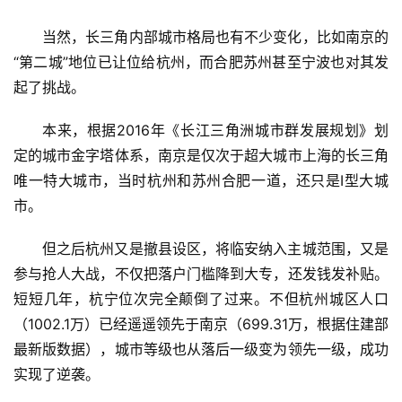
育
当然，长三角内部城市格局也有不少变化，比如南京的
“第二城”地位已让位给杭州，而合肥苏州甚至宁波也对其发
专
起了挑战。
题
本来，根据2016年《长江三角洲城市群发展规划》划
汽
定的城市金字塔体系，南京是仅次于超大城市上海的长三角
车
唯一特大城市，当时杭州和苏州合肥一道，还只是Ⅰ型大城
·
新
市。
能
源
但之后杭州又是撤县设区，将临安纳入主城范围，又是
参与抢人大战，不仅把落户门槛降到大专，还发钱发补贴。
短短几年，杭宁位次完全颠倒了过来。不但杭州城区人口
（1002.1万）
已经遥遥领先于南京
（699.31万，根据住建部
最新版数据）
，城市等级也从落后一级变为领先一级，成功
实现了逆袭。