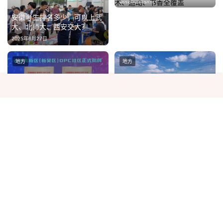
2025年6月30日
艺术、运动、书香全覆盖
安徽考生排名多少，可以上武
大、北师大、西安交大？
2025年6月27日
地方
地方
中建八局华中公司中原分公司
无锡高新区（新吴区）OPC社
开展“助农秋收”志愿服务活动
区揭牌
2024年9月27日
2025年12月16日
地方
地方
“跨界养老”是种什么体验？这
些老人已经享受上了
发挥交通枢纽优势 让火车站成
为“启杭第一站”
2024年11月12日
2025年2月15日