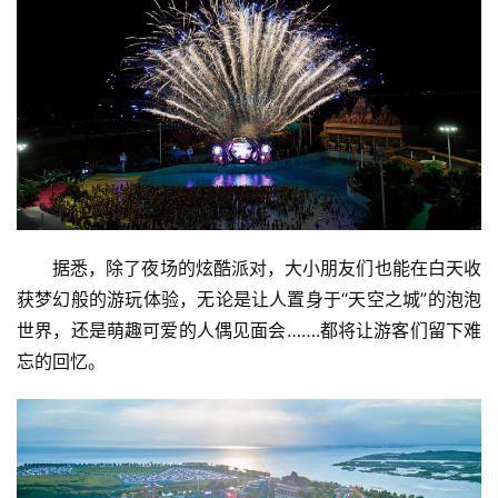
资
讯
商
业
消
费
生
据悉，除了夜场的炫酷派对，大小朋友们也能在白天收
活
获梦幻般的游玩体验，无论是让人置身于“天空之城”的泡泡
世界，还是萌趣可爱的人偶见面会…….都将让游客们留下难
科
技
忘的回忆。
登录
注册
财
经