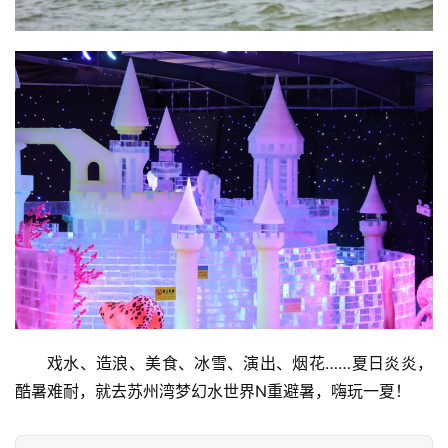
戏水、造浪、美食、冰雪、演出、烟花……夏日炎炎，
酷暑难耐，就去苏州湾梦幻水世界N重避暑，嗨玩一夏！