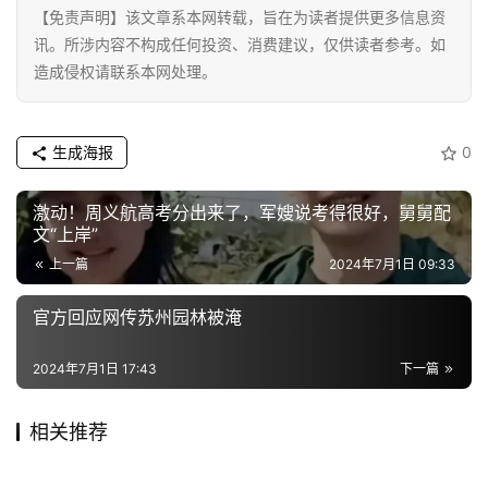
【免责声明】该文章系本网转载，旨在为读者提供更多信息资
讯。所涉内容不构成任何投资、消费建议，仅供读者参考。如
造成侵权请联系本网处理。
生成海报
0
激动！周义航高考分出来了，军嫂说考得很好，舅舅配
文“上岸”
上一篇
2024年7月1日 09:33
官方回应网传苏州园林被淹
2024年7月1日 17:43
下一篇
相关推荐
科勒北京体验中心[RB1]
嘉兴队主场迎战宁波队 赛前将
2026年1月24日
2026年4月17日
梅州职工医保门诊共济新政3
南岳衡山景区近期或有雨雪冰
「京」致启幕，以沉浸空间演
2026年2月26日
上演三场特色演出
2026年1月30日
地方
地方