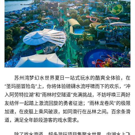
教
育
专
题
汽
车
·
新
苏州湾梦幻水世界夏日一站式玩水的酷爽全体验，在
能
源
“圣玛丽冒险岛”上，你将体验磅礴水流呼啸而下的欢乐，“冲
入阿劳特拉湖”和“雨林时空隧道”充满挑战，不妨呼唤三两好
友结伴一起踏上激流回旋的勇者征途；“雨林龙卷风”的极限
加速，在皮艇上乘风破浪，如同滑行在丛林之间。百余条滑
道，满足全年龄段游客的戏水需求。
除了戏水滑道，超多游玩项目集聚水世界，内湖水上飞