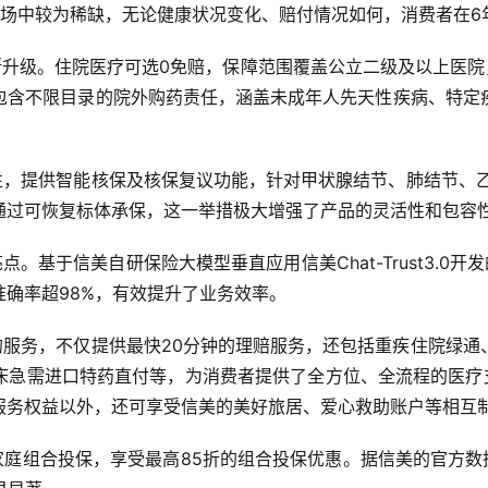
市场中较为稀缺，无论健康状况变化、赔付情况如何，消费者在6
断升级。住院医疗可选0免赔，保障范围覆盖公立二级及以上医院
包含不限目录的院外购药责任，涵盖未成年人先天性疾病、特定
性，提供智能核保及核保复议功能，针对甲状腺结节、肺结节、
通过可恢复标体承保，这一举措极大增强了产品的灵活性和包容
点。基于信美自研保险大模型垂直应用信美Chat-Trust3.0开
确率超98%，有效提升了业务效率。
的服务，不仅提供最快20分钟的理赔服务，还包括重疾住院绿
床急需进口特药直付等，为消费者提供了全方位、全流程的医疗支
服务权益以外，还可享受信美的美好旅居、爱心救助账户等相互
家庭组合投保，享受最高85折的组合投保优惠。据信美的官方数