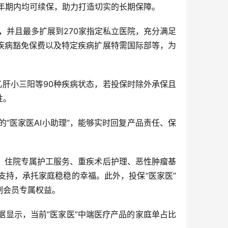
年期内均可续保，助力打造切实的长期保障。
，并且最多扩展到270家指定私立医院，充分满足
疾病豁免保费以及特定疾病扩展特需国际部等，为
乙肝小三阳等90种疾病状态，若投保时除外承保且
性。
发的“医家医AI小助理”，能够实时回复产品责任、保
通、住院专属护工服务、重疾术后护理、恶性肿瘤基
持，承托家庭稳稳的幸福。此外，投保“医家医”
制会员专属权益。
据显示，当前“医家医”中端医疗产品的家庭单占比