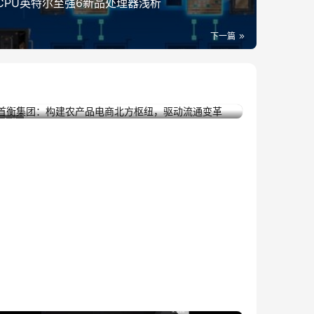
CPU英特尔至强6新品处理器浅析
下一篇
首衡集团：构建农产品电商北方枢纽，驱动流通
2025年7月1日
商业
变革