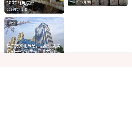
礼物即将送达
100%绿电供应
2023年12月28日
2024年2月21日
全球工业自动化巨擎ABB、西
2025年9月25日
门子同时签约摩泛科技，释放
商业
商业
何种行业信号？
集东方文化气息，品徽派隽美
风韵—-安徽民航君澜大饭店
静待绽放
2023年7月12日
京东推出清凉福利 每天10万
2025年7月22日
张外卖券 多地消费者自发为城
商业
商业
市英雄送冷饮
恒上科技智能艺术品台灯北京
重磅发布，好莱坞巨星王杰克
逊倾情代言
2025年11月10日
关于我们
|
热门标签
|
隐私政策
|
百度地图
|