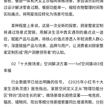
食柜、餐厨一体和大女主衣帽间等微场景，亲自演示如何通
过设计解决零食过期、餐厨功能单一、缩短衣物整理时间等
实际痛点，将明星效应转化为场景可信度。
某种程度上来说，这是一次全新的探索，顾家整家定制
将通过场景式营销，用解决生活中真实遇到的痛点这一途
径，赋能产品与品牌，将核心价值点渗透入年轻消费人群心
中，深度链接产品与场景、品牌与用户，让消费者对顾家整
家定制形成“用户洞察领导者”的认知。
02「十大微场景」空间解决方案——1㎡空间撬动3倍
幸福
行业数据早已给出明确的信号，《2025年小红书十大
家生活新灵感》报告指出，家居空间定义正从“物理功能分
区”转向“流动生长的家”，微场景增长趋势显著——电竞房、
猫房、储物间、阳台等细分场景搜索量同比增速亮眼，分别