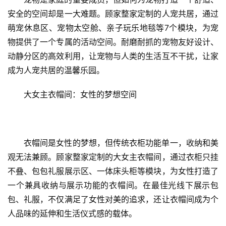
活
安全的空间却是一大难题。顾家整家定制的人宠共居，通过
萌宠休息区、宠物太空舱、亲子玩乐地毯等7个模块，为宠
科
物提供了一个专属的活动空间。耐磨耐抓的宠物友好设计、
技
动静分区的高效利用，让宠物与人类的生活互不干扰，让家
登录
注册
成为人宠共居的温馨乐园。
财
经
大女主衣帽间：女性的梦想空间
教
育
衣帽间是女性的梦想，但传统衣柜功能单一，收纳和美
观无法兼顾。顾家整家定制的大女主衣帽间，通过衣柜只挂
专
题
不叠、包包礼服展示区、一体床头柜等模块，为女性打造了
一个兼具收纳与展示功能的衣帽间。在最佳光线下展示包
汽
包、礼服，不仅满足了女性对美的追求，还让衣帽间成为个
车
人品味的延伸和生活仪式感的载体。
·