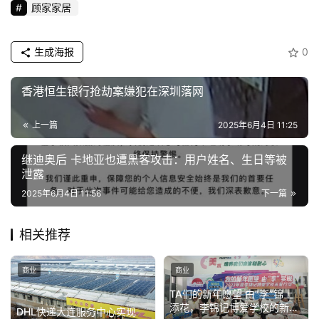
顾家家居
生成海报
0
香港恒生银行抢劫案嫌犯在深圳落网
上一篇
2025年6月4日 11:25
继迪奥后 卡地亚也遭黑客攻击：用户姓名、生日等被
泄露
2025年6月4日 11:56
下一篇
相关推荐
商业
商业
TA们的新年愿望 由”李”锦上
添花，李锦记博爱学校的新年
DHL快递大连服务中心实现