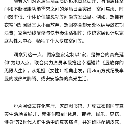
随着人们对家居生活品质的追求日益提升，有限居住空
间和不断膨胀功能需求之间的矛盾日益突出，空间焦虑、时
间效率低、个体价值被忽视等问题愈发凸显。例如，想拥有
衣帽间却因卧室太小而放弃，想囤零食却无处收纳导致过期
浪费；家务动线复杂与快节奏生活相悖；传统家居设计以家
庭共性为中心，牺牲了个人专属空间等。
洞察到这一点，顾家整家定制以“家，是舞台的高光延
伸”为切入点，联合实力演员李晟推出幸福短片《晟放你的
无限人生》，从姐姐（女性）视角出发，用vlog方式纪录李
晟的或热气腾腾、或安安静静的高光生活。
短片围绕去客化客厅、家庭图书馆、开放式衣帽区等真
实生活场景展开，精准洞察到“休息、带娃、娱乐、穿搭、
健身”等Z世代人群生活中的真实痛点，并准确匹配到皮床、