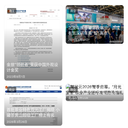
登录
注册
财
商业
商业
经
北京车展开幕即获瞩目，百度
教
有驾深耕车展“智”高点
育
2026年4月27日
专
题
金旅“领航者”荣获中国外观设
计金奖
2023年8月1日
汽
车
蟹状元2026蟹季启幕，“月光
商业
商业
·
宝蟹”以全产业链标准领跑高
新
2026年7月10日
端礼品市场
能
首批茶业特色观光工厂揭晓 小
源
罐茶黄山超级工厂榜上有名
2026年3月26日