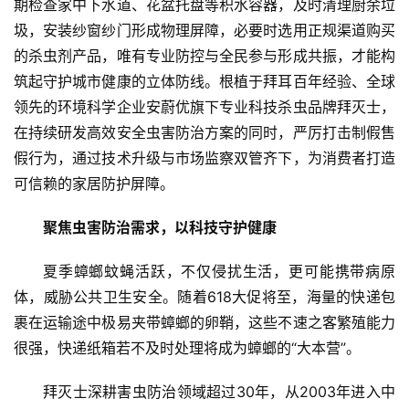
期检查家中下水道、花盆托盘等积水容器，及时清理厨余垃
圾，安装纱窗纱门形成物理屏障，必要时选用正规渠道购买
的杀虫剂产品，唯有专业防控与全民参与形成共振，才能构
筑起守护城市健康的立体防线。根植于拜耳百年经验、全球
领先的环境科学企业安蔚优旗下专业科技杀虫品牌拜灭士，
在持续研发高效安全虫害防治方案的同时，严厉打击制假售
假行为，通过技术升级与市场监察双管齐下，为消费者打造
可信赖的家居防护屏障。
聚焦虫害防治需求，以科技守护健康
夏季蟑螂蚊蝇活跃，不仅侵扰生活，更可能携带病原
体，威胁公共卫生安全。随着618大促将至，海量的快递包
裹在运输途中极易夹带蟑螂的卵鞘，这些不速之客繁殖能力
很强，快递纸箱若不及时处理将成为蟑螂的“大本营”。
拜灭士深耕害虫防治领域超过30年，从2003年进入中