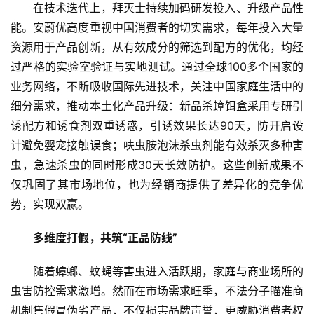
在技术迭代上，拜灭士持续加码研发投入、升级产品性
能。安蔚优高度重视中国消费者的切实需求，每年投入大量
资源用于产品创新，从有效成分的筛选到配方的优化，均经
过严格的实验室验证与实地测试。通过全球100多个国家的
业务网络，不断吸收国际先进技术，关注中国家庭生活中的
细分需求，推动本土化产品升级：新品杀蟑饵盒采用专研引
诱配方和诱食剂双重诱惑，引诱效果长达90天，防开启设
计避免婴宠接触误食；呋虫胺泡沫杀虫剂能有效杀灭多种害
虫，急速杀虫的同时形成30天长效防护。这些创新成果不
仅巩固了其市场地位，也为经销商提供了差异化的竞争优
势，实现双赢。
多维度打假，共筑“正品防线”
随着蟑螂、蚊蝇等害虫进入活跃期，家庭与商业场所的
虫害防控需求激增。然而在市场需求旺季，不法分子瞄准商
机制售假冒伪劣产品，不仅损害品牌声誉，更威胁消费者权