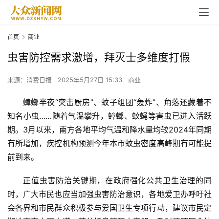
首页
商业
虫害防控需求激增，拜灭士多维度打假
来源：消费日报
2025年5月27日 15:33
商业
蟑螂半夜“突击厨房”、蚊子组团“轰炸”、角落还藏着不
知名小虫……随着气温攀升，蟑螂、蚊蝇等害虫已进入活跃
期。3月以来，南方各地平均气温和降水量均较2024年同期
有所增加，疾控机构预测今年本市蚊虫密度高峰期有可能提
前到来。
正值虫害防治关键期，在政府强化公共卫生治理的同
时，广大市民也应当加强虫害防治意识，各地爱卫办呼吁社
会各界和市民群众积极参与爱国卫生专项行动，建议市民定