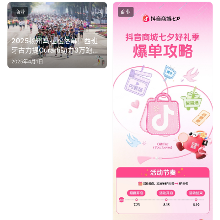
商业
商业
2025扬州马拉松落幕！西班
牙古力提Curarti助力3万跑者
安全无伤完赛
2025年4月1日