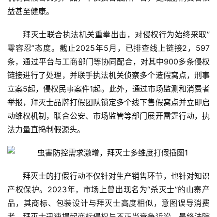
益甚至健康。
拜灭士联合执法机关重拳出击，对侵权行为始终采取”
零容忍”态度。截止2025年5月，已排查线上链接2，597
条，通过平台与工商部门等协同配合，对其中900多条侵权
链接进行了处理，并联手执法机关侦察多个造假窝点，刑事
立案5起，侵权民事案件1起。此外，通过市场监测和消费者
举报，拜灭士品牌打假团队锁定多个线下售假窝点并立即启
动维权机制，联合公安、市场监管等部门展开雷霆行动，执
法力量直捣制假源头。
拜灭士的打假行动不仅针对生产销售环节，也针对知识
产权保护。2023年，市场上曾出现名为“杀灭士”的山寨产
品，其商标、包装设计与拜灭士高度相似，意图误导消费
者。拜灭士迅速提起商标侵权与不正当竞争诉讼，最终法院