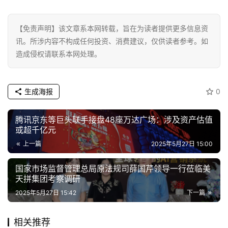
首
【免责声明】该文章系本网转载，旨在为读者提供更多信息资
页
讯。所涉内容不构成任何投资、消费建议，仅供读者参考。如
造成侵权请联系本网处理。
资
讯
生成海报
0
商
业
腾讯京东等巨头联手接盘48座万达广场：涉及资产估值
或超千亿元
消
上一篇
2025年5月27日 15:00
费
生
国家市场监督管理总局原法规司薛国芹领导一行莅临美
天拼集团考察调研
活
2025年5月27日 15:42
下一篇
科
技
相关推荐