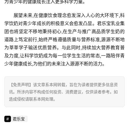
为青少年的健康成长注入更多科学力量。
登录
注册
财
展望未来,在健康饮食理念愈发深入人心的大环境下,科
经
学饮奶对青少年成长的积极意义会愈发凸显。君乐宝乳业集
团也将坚定不移地秉持初心,在生产与推广高品质学生奶的
教
道路上笃定前行,始终严格遵循质量与营养标准,源源不断地
育
为莘莘学子输送优质营养。与此同时,持续加大营养教育普
及力度,让科学饮奶成为每一位学生生活的常态,一路陪伴青
专
题
少年健康成长,为他们的未来注入源源不断的活力。
汽
【免责声明】该文章系本网转载，旨在为读者提供更多信息资
车
讯。所涉内容不构成任何投资、消费建议，仅供读者参考。如
·
新
造成侵权请联系本网处理。
能
源
君乐宝