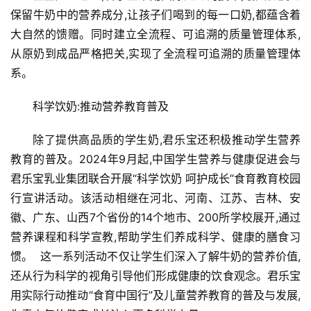
保留牛奶中的营养成分,让孩子们喝到的每一口奶,都蕴含着
首
大自然的馈赠。同时建立全流程、可追溯的质量管理体系,
页
从原奶到成品严格把关,实现了全流程可追溯的质量管理体
系。
资
讯
科学饮奶:推动营养教育普及
商
除了提供高品质的学生奶,君乐宝还积极推动学生营养
业
教育的普及。2024年9月起,中国学生营养与健康促进会与
君乐宝乳业集团联合开展“科学饮奶 呵护成长”食育教育校园
消
行宣讲活动。该活动相继在河北、河南、江苏、吉林、安
费
徽、广东、山西7个省份的14个地市、200所学校展开,通过
生
营养课程和科学宣教,帮助学生们养成科学、健康的膳食习
活
惯。  这一系列活动不仅让学生们深入了解牛奶的营养价值,
还从行为科学的视角引导他们形成健康的饮食观念。君乐宝
科
用实际行动推动“食育中国行”及儿童营养教育的普及与发展,
技