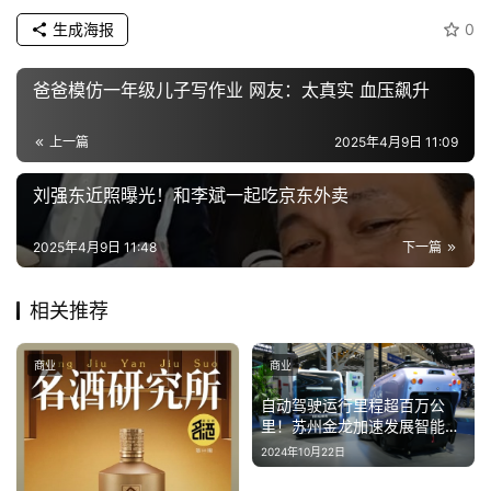
生成海报
0
爸爸模仿一年级儿子写作业 网友：太真实 血压飙升
上一篇
2025年4月9日 11:09
刘强东近照曝光！和李斌一起吃京东外卖
2025年4月9日 11:48
下一篇
相关推荐
商业
商业
自动驾驶运行里程超百万公
里！苏州金龙加速发展智能网
联出行生态
2024年10月22日