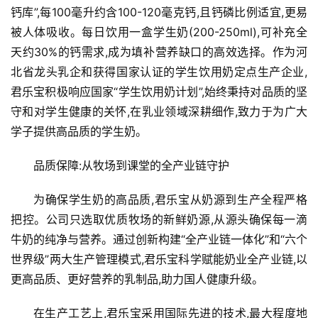
钙库”,每100毫升约含100-120毫克钙,且钙磷比例适宜,更易
被人体吸收。每日饮用一盒学生奶(200-250ml),可补充全
天约30%的钙需求,成为填补营养缺口的高效选择。作为河
北省龙头乳企和获得国家认证的学生饮用奶定点生产企业,
君乐宝积极响应国家“学生饮用奶计划”,始终秉持对品质的坚
守和对学生健康的关怀,在乳业领域深耕细作,致力于为广大
学子提供高品质的学生奶。
品质保障:从牧场到课堂的全产业链守护
为确保学生奶的高品质,君乐宝从奶源到生产全程严格
把控。公司只选取优质牧场的新鲜奶源,从源头确保每一滴
牛奶的纯净与营养。通过创新构建“全产业链一体化”和“六个
世界级”两大生产管理模式,君乐宝科学赋能奶业全产业链,以
更高品质、更好营养的乳制品,助力国人健康升级。
在生产工艺上,君乐宝采用国际先进的技术,最大程度地