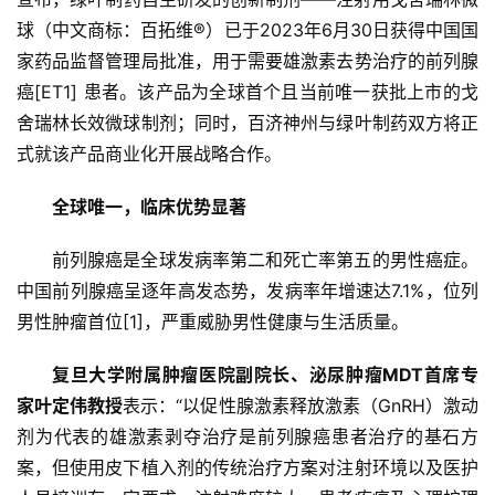
球（中文商标：百拓维®）已于2023年6月30日获得中国国
家药品监督管理局批准，用于需要雄激素去势治疗的前列腺
癌[ET1] 患者。该产品为全球首个且当前唯一获批上市的戈
舍瑞林长效微球制剂；同时，百济神州与绿叶制药双方将正
式就该产品商业化开展战略合作。
全球唯一，临床优势显著
前列腺癌是全球发病率第二和死亡率第五的男性癌症。
中国前列腺癌呈逐年高发态势，发病率年增速达7.1%，位列
男性肿瘤首位[1]，严重威胁男性健康与生活质量。
复旦大学附属肿瘤医院副院长、泌尿肿瘤MDT首席专
家叶定伟教授
表示：“以促性腺激素释放激素（GnRH）激动
剂为代表的雄激素剥夺治疗是前列腺癌患者治疗的基石方
案，但使用皮下植入剂的传统治疗方案对注射环境以及医护