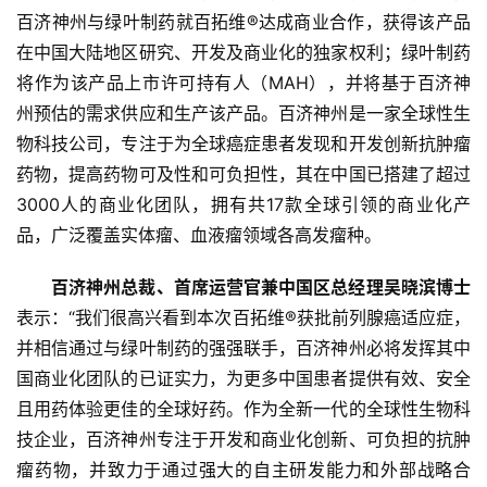
页
百济神州与绿叶制药就百拓维®达成商业合作，获得该产品
在中国大陆地区研究、开发及商业化的独家权利；绿叶制药
资
将作为该产品上市许可持有人（MAH），并将基于百济神
讯
州预估的需求供应和生产该产品。百济神州是一家全球性生
物科技公司，专注于为全球癌症患者发现和开发创新抗肿瘤
商
药物，提高药物可及性和可负担性，其在中国已搭建了超过
业
3000人的商业化团队，拥有共17款全球引领的商业化产
品，广泛覆盖实体瘤、血液瘤领域各高发瘤种。
消
费
百济神州总裁、首席运营官兼中国区总经理吴晓滨博士
生
表示：“我们很高兴看到本次百拓维®获批前列腺癌适应症，
活
并相信通过与绿叶制药的强强联手，百济神州必将发挥其中
国商业化团队的已证实力，为更多中国患者提供有效、安全
科
技
且用药体验更佳的全球好药。作为全新一代的全球性生物科
技企业，百济神州专注于开发和商业化创新、可负担的抗肿
登录
注册
财
瘤药物，并致力于通过强大的自主研发能力和外部战略合