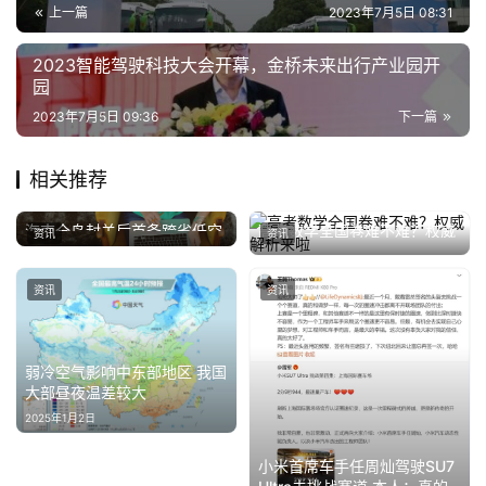
上一篇
2023年7月5日 08:31
2023智能驾驶科技大会开幕，金桥未来出行产业园开
园
2023年7月5日 09:36
下一篇
相关推荐
海南全岛封关后首条跨省低空
高考数学全国卷难不难？权威
资讯
资讯
2026年7月25日
物流航线试飞成功
解析来啦
2025年6月7日
资讯
资讯
弱冷空气影响中东部地区 我国
大部昼夜温差较大
2025年1月2日
小米首席车手任周灿驾驶SU7