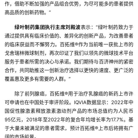
经
作，借助不断加强的产品组合优势，为尽可能多的患者提供
高品质的创新药物。”
教
育
绿叶制药集团执行主席刘殿波
表示：“绿叶制药致力于
通过提供具有临床价值的、差异化的创新产品，为改善患者
专
的临床获益而不懈努力。百拓维®作为当前唯一获批上市的
题
戈舍瑞林微球制剂，再次印证了我们以领先的微球技术平台
服务于患者所需的决心与承诺。我们期待与百济神州的紧密
汽
合作，共同助推这一创新治疗选择以更快的速度、更广泛的
车
覆盖惠及更多有需要的人群。”
·
新
除了前列腺癌，百拓维®用于治疗乳腺癌的新药上市许
能
可申请也在中国处于审评阶段。IQVIA数据显示：2022年中
源
国促性腺激素释放激素激动剂产品的市场总值约为人民币
95亿元，2018年至2022年的复合年均增长率为17.7%。基
于大量未被满足的患者需求，预计百拓维®上市后将拥有广
阔的市场前景。