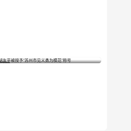
胡友平被授予“苏州市见义勇为模范”称号
2024年7月2日
资讯