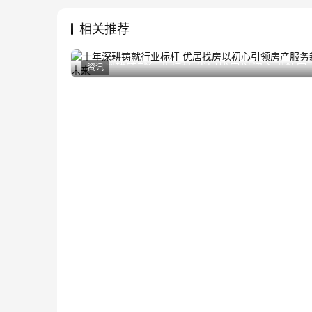
相关推荐
十年深耕铸就行业标杆 优居找房以初心引领房
资讯
2025年5月28日
产服务新未来