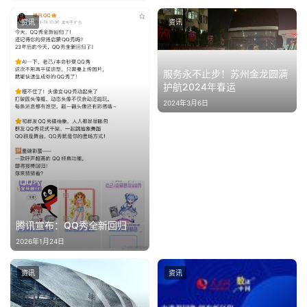
商
资讯
资讯
业
消
服务永不止步！苏州金龙圆满
护航2024年春运
费
生
2024年3月6日
活
科
技
登录
注册
财
腾讯宣布：QQ秀全新回归
经
2026年1月24日
教
资讯
资讯
育