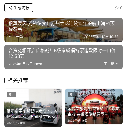
生成海报
0
银翼裂风 光轨织梦！苏州金龙连续15年护航上海F1顶
级赛事
上一篇
2025年3月12日 10:53
合资竞相开启价格战！B级家轿福特蒙迪欧限时一口价
12.58万
2025年3月12日 11:28
下一篇
相关推荐
首
资讯
资讯
页
茅台文旅亮相“村BA”——以球
赋能商用车智驾技术“进化”苏
资
会友 共谱酒旅新篇章
州金龙荣获江苏省科学技术奖
讯
2025年4月16日
二等奖
2025年12月3日