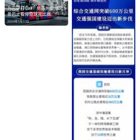
专
为巴萨打Call！坐苏州金龙风
题
景巴士看传奇球星比赛
2024年1月17日
汽
车
·
新
能
源