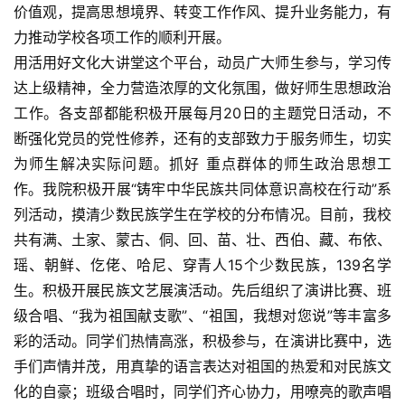
价值观，提高思想境界、转变工作作风、提升业务能力，有
力推动学校各项工作的顺利开展。
用活用好文化大讲堂这个平台，动员广大师生参与，学习传
达上级精神，全力营造浓厚的文化氛围，做好师生思想政治
工作。各支部都能积极开展每月20日的主题党日活动，不
断强化党员的党性修养，还有的支部致力于服务师生，切实
为师生解决实际问题。抓好 重点群体的师生政治思想工
作。我院积极开展“铸牢中华民族共同体意识高校在行动”系
列活动，摸清少数民族学生在学校的分布情况。目前，我校
共有满、土家、蒙古、侗、回、苗、壮、西伯、藏、布依、
瑶、朝鲜、仡佬、哈尼、穿青人15个少数民族，139名学
生。积极开展民族文艺展演活动。先后组织了演讲比赛、班
级合唱、“我为祖国献支歌”、“祖国，我想对您说”等丰富多
彩的活动。同学们热情高涨，积极参与，在演讲比赛中，选
手们声情并茂，用真挚的语言表达对祖国的热爱和对民族文
化的自豪；班级合唱时，同学们齐心协力，用嘹亮的歌声唱