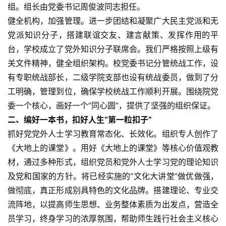
组。组长由党委书记周俊波同志担任。
健全机构，加强管理。进一步团结和凝聚广大民主党派和无
党派知识分子，搭建联谊交友、建言献策、发挥作用的平
台，学校成立了党外知识分子联席会。我们严格按照上级有
关文件精神，健全组织架构。校党委书记分管统战工作，设
有专职统战部长，二级学院支部也设有统战委员，做到了分
工明确，管理到位，确保学校统战工作顺利开展。围绕院党
委一个核心，画好一个“同心圆”，提供了坚强的组织保证。
二、编好一本书，扣好人生“第一粒扣子”
抓好党党外人士学习教育常态化、长效化。组织专人创作了
《大地上的课堂》。用好《大地上的课堂》等核心价值观教
材，通过多种形式，组织党员和党外人士学习党的理论知识
及党和国家的方针。将已经实施的“文化大讲堂”做优做强，
做彻底，真正形成别具特色的文化品牌。搭建理论、专业交
流阵地，以提高师生思想、业务整体素质为出发点，营造全
员学习，终身学习的浓厚氛围，帮助师生践行社会主义核心