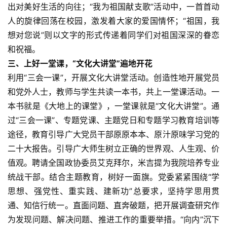
出对美好生活的向往；“我为祖国献支歌”活动中，一首首动
人的旋律回荡在校园，激发着大家的爱国情怀；“祖国，我
想对您说”则以文字的形式传递着同学们对祖国深深的眷恋
和祝福。
三、上好一堂课，“文化大讲堂”遍地开花
首
利用“三会一课”，开展文化大讲堂活动。创造性地开展党员
页
和党外人士，教师与学生共读一本书，共上一堂课活动。一
资
本书就是《大地上的课堂》，一堂课就是“文化大讲堂”。通
讯
过“三会一课”、专题党课、主题党日和专题学习教育培训等
途径，教育引导广大党员干部原原本本、原汁原味学习党的
商
二十大报告。引导广大师生树立正确的世界观、人生观、价
业
值观。聘请全国政协委员艾克拜尔，米吉提为我院培养专业
统战干部。结合主题教育，树好一面旗。党委紧紧围绕“学
消
思想、强党性、重实践、建新功”总要求，坚持学思用贯
费
通、知信行统一。直面问题、直奔破题，把开展调查研究作
生
为发现问题、解决问题、推进工作的重要举措。“向内”沉下
活