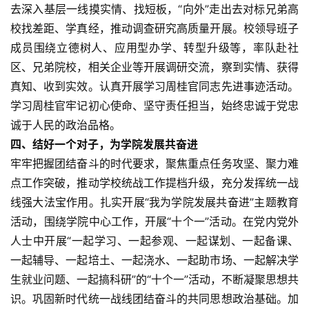
去深入基层一线摸实情、找短板，“向外”走出去对标兄弟高
校找差距、学真经，推动调查研究高质量开展。校领导班子
科
成员围绕立德树人、应用型办学、转型升级等，率队赴社
技
区、兄弟院校，相关企业等开展调研交流，察到实情、获得
登录
注册
财
真知、收到实效。认真开展学习周桂官同志先进事迹活动。
经
学习周桂官牢记初心使命、坚守责任担当，始终忠诚于党忠
诚于人民的政治品格。
教
四、结好一个对子，为学院发展共奋进
育
牢牢把握团结奋斗的时代要求，聚焦重点任务攻坚、聚力难
点工作突破，推动学校统战工作提档升级，充分发挥统一战
专
线强大法宝作用。扎实开展“我为学院发展共奋进”主题教育
题
活动，围绕学院中心工作，开展“十个一”活动。在党内党外
人士中开展“一起学习、一起参观、一起谋划、一起备课、
汽
一起辅导、一起培土、一起浇水、一起助市场、一起解决学
车
生就业问题、一起搞科研”的“十个一”活动，不断凝聚思想共
·
识。巩固新时代统一战线团结奋斗的共同思想政治基础。加
新