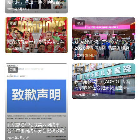
娱乐圈，与王一博、汤唯合作
电影《人鱼》
2025年5月12日
资讯
资讯
阿森纳提前一轮夺得英超冠军
从“AI赋能”到“万亿商机”：
2026春季深圳礼品展旗舰启
2026年5月20日
航，引爆采购开年红
2026年3月4日
资讯
资讯
长三角多动症（ADHD）专病
专家联盟在合肥天使儿童医院
成立，沪苏浙皖优质医疗资源
2025年12月15日
一体化
北京燃油车彻底禁入网约平
台？中国网约车分会撤稿致歉
2025年7月23日