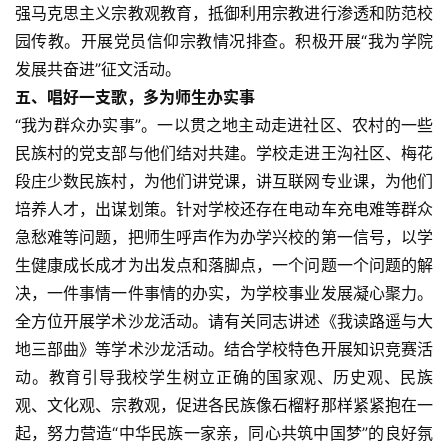
能
强马克思主义宗教观教育，抵御利用宗教进行渗透和防范校
源
园传教。开展党员信仰宗教情况排查。积极开展“我为学院
发展共奋进”征文活动。
五、唱好一支歌，多为师生办实事
“我为群众办实事”。一以贯之地主动走进社区、农村的一些
民族村的党支部与他们结对共建。学校走进王沟社区、梅花
段庄少数民族村，为他们讲党课，讲互联网专业课，为他们
培养人才，出谋划策。针对学校还存在电动车充电难等群众
急愁难等问题，把师生呼声作为办学兴校的第一信号，以学
生健康成长成才为出发点和落脚点，一个问题一个问题的解
决，一件事情一件事情的办实，为学校事业发展凝心聚力。
全方位开展学术沙龙活动。请有关同志讲述《我读路遥与大
地三部曲》等学术沙龙活动。结合学校特色开展知识竞赛活
动。教育引导我校学生树立正确的国家观、历史观、民族
观、文化观、宗教观，促进各民族像石榴籽那样紧紧抱在一
起，努力营造“中华民族一家亲，同心共筑中国梦”的良好氛