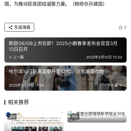
围，为推动民族团结凝聚力量。（韩修存孙建国）
生成海报
0
新款G6/G9上市在即！2025小鹏春季发布会官宣3月
13日召开
上一篇
2025年3月10日 10:30
哈尔滨10日最高温攀升至12℃，注意增减衣物
2025年3月10日 11:04
下一篇
相关推荐
一季度全国城镇新增就业308
资讯
资讯
万人
2025年4月28日
演员黄磊女儿黄多多正式进军