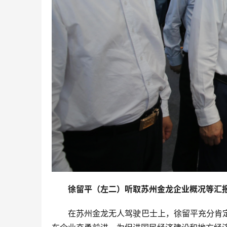
徐留平
（左二）听取
苏州金
龙企业
概况
等汇
在苏州金龙无人驾驶巴士上，徐留平充分肯