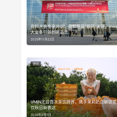
骨科大会专家共识：骨胶原是“锁钙”关键，inn
大金条引领创新品类
2025年11月22日
资讯
VMIN尤目首次茶饮跨界，携手茉莉奶白解锁茶
饮秋日新表达
2026年8月7日