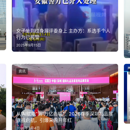
e
女子坐到纹身展评委身上 主办方：系选手个人
行为已报警
2025年9月15日
资讯
从“AI赋能”到“万亿商机”：2026春季深圳礼品展
旗舰启航，引爆采购开年红
2026年3月4日