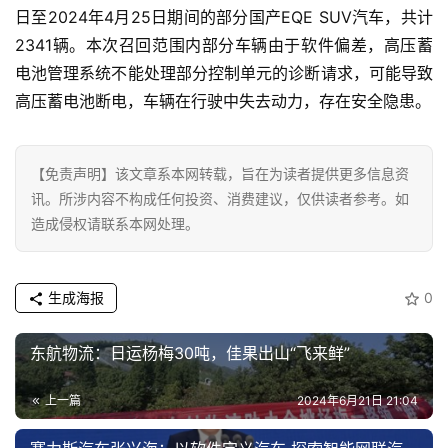
首
日至2024年4月25日期间的部分国产EQE SUV汽车，共计
页
2341辆。本次召回范围内部分车辆由于软件偏差，高压蓄
电池管理系统不能处理部分控制单元的诊断请求，可能导致
资
高压蓄电池断电，车辆在行驶中失去动力，存在安全隐患。
讯
商
【免责声明】该文章系本网转载，旨在为读者提供更多信息资
业
讯。所涉内容不构成任何投资、消费建议，仅供读者参考。如
造成侵权请联系本网处理。
消
费
生成海报
0
生
活
东航物流：日运杨梅30吨，佳果出山“飞来鲜”
科
技
上一篇
2024年6月21日 21:04
登录
注册