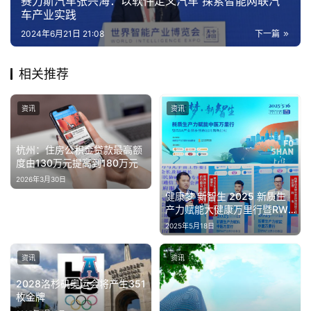
赛力斯汽车张兴海：以软件定义汽车 探索智能网联汽
财
车产业实践
经
2024年6月21日 21:08
下一篇
教
相关推荐
育
资讯
资讯
专
题
杭州：住房公积金贷款最高额
度由130万元提高到180万元
汽
2026年3月30日
车
健康梦 新智生 2025 新质生
·
产力赋能大健康万里行暨RWA
新
产业携手创春园开启新征程峰
2025年5月18日
会圆满举行
能
源
资讯
资讯
2028洛杉矶奥运会将产生351
枚金牌