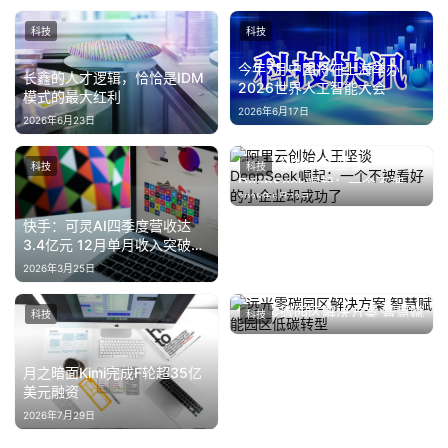
科技
科技
今年7月中国将在上海举办
长鑫的人才逻辑，恰恰是IDM
2026世界人工智能大会
模式的最大红利
2026年6月17日
2026年6月23日
阿里云创始人王坚谈
科技
科技
DeepSeek崛起：一个不被看
2025年5月22日
好的小企业却成功了
快手：可灵AI四季度营收达
3.4亿元 12月单月收入突破
2000万美元
2026年3月25日
远光零碳园区解决方案 智慧赋
科技
科技
能园区低碳转型
2025年9月7日
月之暗面Kimi完成F轮超35亿
美元融资
2026年7月29日