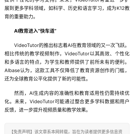
展到更多学科领域，如科学、历史和语言学习，成为K12教
科
育的重要助力。
技
登录
注册
AI教育进入“快车道”
财
经
VideoTutor的推出标志着AI在教育领域的又一次飞跃。
相比传统的教学视频制作，VideoTutor以其高效、个性化
教
和多语言的特点，为学生和教师提供了前所未有的便利。
育
AIbase认为，这款工具不仅降低了教育资源创作的门槛，
还为全球教育公平化提供了新的可能性。
专
题
然而，AI生成内容的准确性和教育适用性仍需持续优
化。未来，VideoTutor可能通过整合更多学科数据和用户
汽
反馈，进一步提升视频质量和教学效果。
车
·
新
【免责声明】该文章系本网转载，旨在为读者提供更多信息资
能