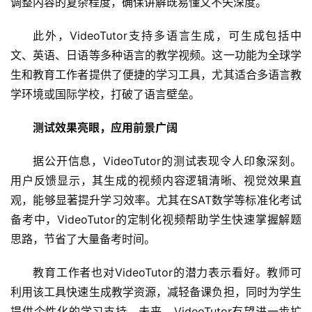
调整内容的复杂程度，确保讲解既易懂又不失深度。
此外，VideoTutor支持多语言生成，可生成包括中
文、英语、日语等多种语言的教学视频。这一功能为全球学
生和教育工作者提供了便捷的学习工具，尤其适合多语言教
首
学环境或国际学校，打破了语言壁垒。
页
测试效果亮眼，应用前景广阔
资
讯
据公开信息，VideoTutor的测试表现令人印象深刻。
用户反馈显示，其生成的视频内容逻辑清晰、视觉效果直
商
观，能够显著提升学习效率。尤其在SAT数学等标准化考试
业
备考中，VideoTutor的定制化视频帮助学生快速掌握解题
思路，节省了大量备考时间。
消
费
教育工作者也对VideoTutor的潜力表示看好。教师可
生
利用该工具快速生成教学资源，减轻备课负担，同时为学生
活
提供个性化的学习支持。未来，VideoTutor有望进一步扩