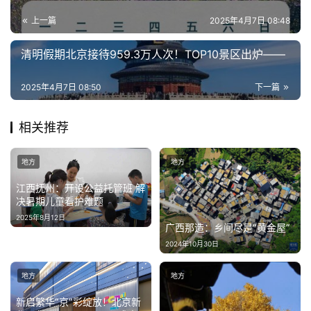
消
上一篇
2025年4月7日 08:48
费
生
清明假期北京接待959.3万人次！TOP10景区出炉——
活
2025年4月7日 08:50
下一篇
科
技
相关推荐
登录
注册
财
地方
地方
经
江西抚州：开设公益托管班 解
决暑期儿童看护难题
教
2025年8月12日
育
广西那造：乡间尽是“黄金屋”
2024年10月30日
专
题
地方
地方
新启繁华“京”彩绽放！北京新