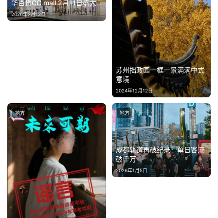
汽
华百货CC mall 2月11日盛大
启幕！
车
2026年2月12日
·
新
能
源
苏州拙政园一框一景满满中式
意境
2024年12月12日
地方
地方
成都轨道再破纪录！单日客流
破千万
2026年1月5日