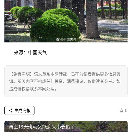
来源：中国天气
首
页
【免责声明】该文章系本网转载，旨在为读者提供更多信息资
讯。所涉内容不构成任何投资、消费建议，仅供读者参考。如
资
造成侵权请联系本网处理。
讯
生成海报
0
商
业
再上18天班就又能迎来小长假了