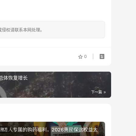
成侵权请联系本网处理。
0
总体恢复增长
下一篇
阳江人专属的购药福利，2026惠民保这权益太
地方