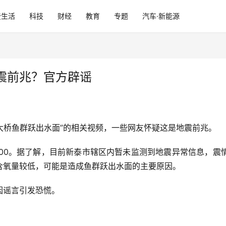
费生活
科技
财经
教育
专题
汽车·新能源
震前兆？官方辟谣
里大桥鱼群跃出水面”的相关视频，一些网友怀疑这是地震前兆。
9:00。据了解，目前新泰市辖区内暂未监测到地震异常信息，
含氧量较低，可能是造成鱼群跃出水面的主要原因。
因谣言引发恐慌。