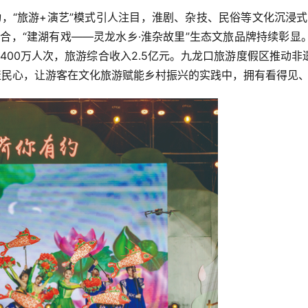
互动，“旅游+演艺”模式引人注目，淮剧、杂技、民俗等文化沉浸
合，“建湖有戏——灵龙水乡·淮杂故里”生态文旅品牌持续彰
超400万人次，旅游综合收入2.5亿元。九龙口旅游度假区推动
聚民心，让游客在文化旅游赋能乡村振兴的实践中，拥有看得见