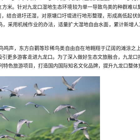
万立方米。针对九龙口湿地生态环境较为单一导致鸟类的种群难
规划，结合退圩还湿，对原塘口圩堤进行地形整理，形成高低起伏
鸟，采用机械作业的办法，适量扩大湿地自由水面，累计新增人工
鸟鸣声，东方白鹳等珍稀鸟类自由自在地翱翔于辽阔的滩涂之
吸引更多游客走进九龙口。为了深入做好生态文旅融合，九龙口
”等系列特色旅游项目，打造国内国际知名文化品牌，提升九龙口整