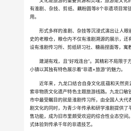
文化是旅游的重要资源和灵魂，旅游是文化的
有淮剧、杂技、剪纸、藕粉圆等8个非遗项目常
用。
形式多样的淮剧、杂技等沉浸式演出让人眼
史的老粮仓，粮仓内不仅有淮剧溯源的展示，还
设有淮剧传习所、剪纸研习社、糖画捏面等，寓
建湖有戏，且“好戏连台”。其精彩不局限
小镇以其独有特色展示着“非遗+旅游”的魅力。
近年来，九龙口结合自身文化底蕴和天然资
索非物质文化遗产特色主题旅游线路。九龙口敏
市中最受瞩目的就是淮剧传习所，由全国人大代
剧文化的同时，为青少年传承和研学淮剧提供了
售功能，成为旧市里颇受欢迎的综合性业态空间
式体验到传承千年的非遗技艺。