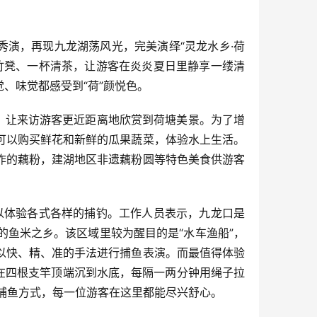
秀演，再现九龙湖荡风光，完美演绎“灵龙水乡·荷
竹凳、一杯清茶，让游客在炎炎夏日里静享一缕清
、味觉都感受到“荷”颜悦色。
，让来访游客更近距离地欣赏到荷塘美景。为了增
可以购买鲜花和新鲜的瓜果蔬菜，体验水上生活。
作的藕粉，建湖地区非遗藕粉圆等特色美食供游客
以体验各式各样的捕钓。工作人员表示，九龙口是
鱼米之乡。该区域里较为醒目的是“水车渔船”，
以快、精、准的手法进行捕鱼表演。而最值得体验
挂在四根支竿顶端沉到水底，每隔一两分钟用绳子拉
的捕鱼方式，每一位游客在这里都能尽兴舒心。