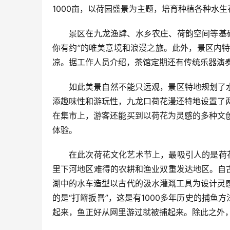
1000亩，以荷园盛景为主题，培育种植各种水
景区在九龙渔肆、水乡农庄、荷韵空间等基础
你有约”的唯美意境和浪漫之旅。此外，景区内
凉。据工作人员介绍，茶馆定期还有传统乐器演奏
如此美景自然不能只远观，景区特地规划了
添趣味性和游玩性，九龙口荷花漫还特地设置了
在集市上，游客还能买到以荷花为灵感的多种文
体验。
在此次荷花文化艺术节上，最吸引人的是荷
里下河地区难得的农耕和渔业双重发达地区。自
湖中的水车造型以古代的汲水灌溉工具为设计灵
的是“打簖扳罾”，这是有1000多年历史的捕
起来，鱼正好从网里游过就被捕起来。除此之外，