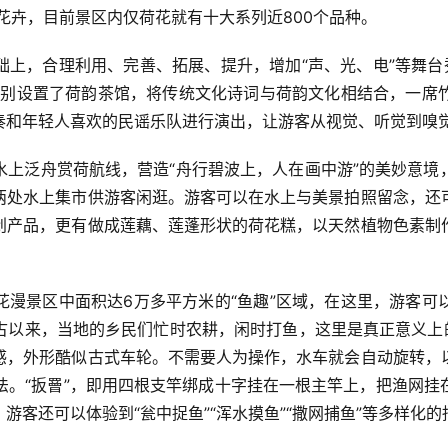
生花卉，目前景区内仅荷花就有十大系列近800个品种。
上，合理利用、完善、拓展、提升，增加“声、光、电”等舞台
特别设置了荷韵茶馆，将传统文化诗词与荷韵文化相结合，一席
和年轻人喜欢的民谣乐队进行演出，让游客从视觉、听觉到嗅觉
水上泛舟赏荷航线，营造“舟行碧波上，人在画中游”的美妙意境
两处水上集市供游客闲逛。游客可以在水上与美景拍照留念，还
创产品，更有做成莲藕、莲蓬形状的荷花糕，以天然植物色素制
花漫景区中面积达6万多平方米的“鱼趣”区域，在这里，游客可
古以来，当地的乡民们忙时农耕，闲时打鱼，这里是真正意义上的
感，外形酷似古式车轮。不需要人为操作，水车就会自动旋转，
鱼方法。“扳罾”，即用四根支竿绑成十字挂在一根主竿上，把渔网
游客还可以体验到“瓮中捉鱼”“浑水摸鱼”“撒网捕鱼”等多样化