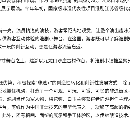
重要载体和市场。作为“非遗+旅游”的典型示范，九龙口淮剧小
驻展示展演。今年年初，国家级非遗代表性项目淮剧江苏省级代表
前一亮，演员精湛的演技，游客零距离地观赏，让整个演出趣味无
有供游客互动体验的淮剧小舞台。在这里，游客既可以了解淮剧
教于乐的创新互动，更是让游客流连忘返。
于方寸舞台之上，建湖以九龙口沙庄古村作台，将淮剧小镇推至聚
源优势，积极探索“非遗+”的创造性转化和创新性发展方式，除
锐地抓住机遇，打造了一个可观、可玩、可赏、可忆的非遗街区
表，淮剧当代领军人物，梅花奖、白玉兰奖获得者陈澄担任主理
平台。剪纸作为中国非遗技艺的典型代表之一，凝聚了高超的指
。此外，还有糖画、面塑的展示和手工体验区，以传统酿造技术