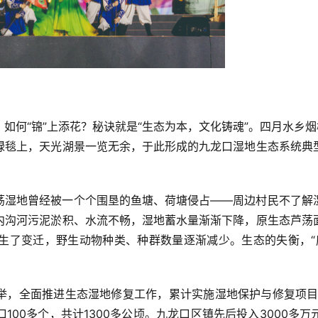
如何“锦”上添花？秘诀就是“生态为本，文化铸魂”。四月水乡烟
绿毯上，天光湖景一览无余，于此形成的九龙口湿地生态系统典
荡湿地曾经被一个个围垦的鱼塘、荷塘侵占——周边村民不了解
内沟河污泥淤积、水流不畅，湿地蓄水量渐渐下降，原生态芦荡
生了变迁，野生动物种类、种群数量逐渐减少。生态的失衡，“
举，全面推进生态湿地修复工作，累计实施湿地保护与修复项目3
100多个，共计1300多公顷。九龙口区镇先后投入3000多