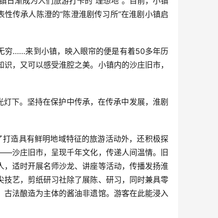
镇日渐成为人们旅游打卡的“理想地”。目前，小镇
性传承人陈澄的“陈澄淮剧传习所”在淮剧小镇启
穷……来到小镇，映入眼帘的便是有着50多年历
知识，又可以感受淮腔之美。小镇内的沙庄旧市，
光灯下。坚持在保护中传承，在传承中发展，淮剧
了打造具有鲜明地域特征的旅游活动外，还积极探
——沙庄旧市，呈现千年文化，传递人间温情。旧
人，适时开展名师沙龙、讲座等活动，传播发扬淮
尖技艺，剪纸研习社除了展陈、研习，同时兼具零
、古法酿造为主体的酱油非遗馆。游客在此能浸入