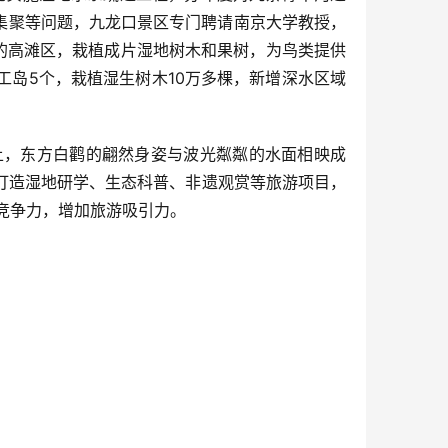
以集聚等问题，九龙口景区专门聘请南京大学教授，
的高滩区，栽植成片湿地树木和果树，为鸟类提供
岛5个，栽植湿生树木10万多棵，新增深水区域
上，东方白鹳的翩然身姿与波光粼粼的水面相映成
打造湿地研学、生态科普、非遗观赏等旅游项目，
体竞争力，增加旅游吸引力。